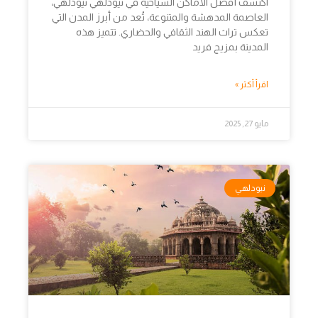
اكتشف أفضل الأماكن السياحية في نيودلهي نيودلهي،
العاصمة المدهشة والمتنوعة، تُعد من أبرز المدن التي
تعكس تراث الهند الثقافي والحضاري. تتميز هذه
المدينة بمزيج فريد
اقرأ أكثر »
مايو 27, 2025
نيودلهي