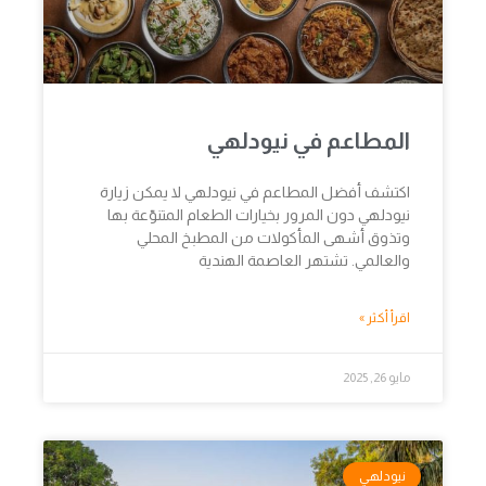
المطاعم في نيودلهي
اكتشف أفضل المطاعم في نيودلهي لا يمكن زيارة
نيودلهي دون المرور بخيارات الطعام المتنوّعة بها
وتذوق أشهى المأكولات من المطبخ المحلي
والعالمي. تشتهر العاصمة الهندية
اقرأ أكثر »
مايو 26, 2025
نيودلهي