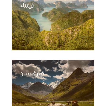
فيتنام
قيرغستان