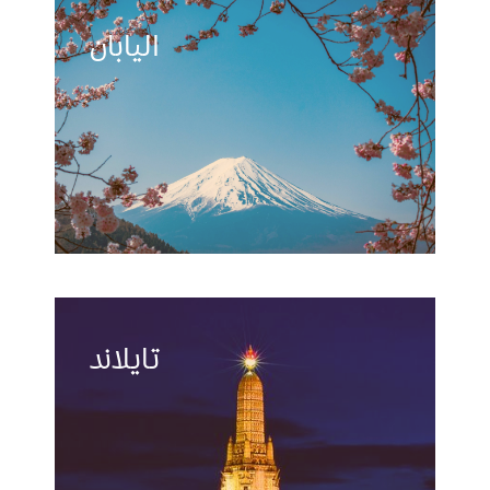
اليابان
تايلاند