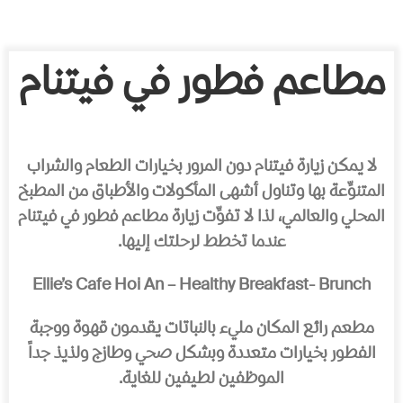
مطاعم فطور في فيتنام
لا يمكن زيارة فيتنام دون المرور بخيارات الطعام والشراب
المتنوِّعة بها وتناول أشهى المأكولات والأطباق من المطبخ
المحلي والعالمي، لذا لا تفوِّت زيارة مطاعم فطور في فيتنام
عندما تخطط لرحلتك إليها.
Ellie’s Cafe Hoi An – Healthy Breakfast- Brunch
مطعم رائع المكان مليء بالنباتات يقدمون قهوة ووجبة
الفطور بخيارات متعددة وبشكل صحي وطازج ولذيذ جداً
الموظفين لطيفين للغاية.