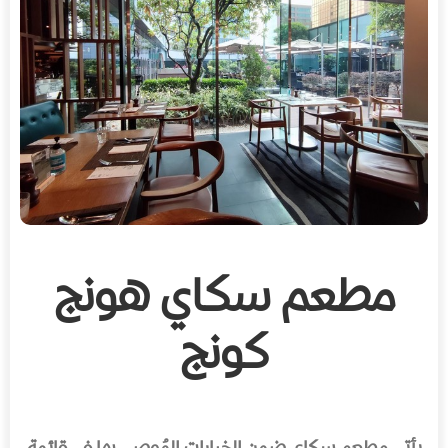
مطعم سكاي هونج
كونج