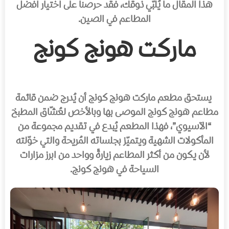
هذا المقال ما يُلبّي ذوقك، فقد حرصنا على اختيار افضل
المطاعم في الصين.
ماركت هونج كونج
يستحق مطعم ماركت هونج كونج أن يُدرج ضمن قائمة
مطاعم هونج كونج الموصى بها وبالأخص لعُشّاق المطبخ
“الآسيوي”، فهذا المطعم يُبدع في تقديم مجموعة من
المأكولات الشهية ويتميّز بجلساته المُريحة والتي خوّلته
لأن يكون من أكثر المطاعم زيارةً وواحد من ابرز مزارات
السياحة في هونج كونج.