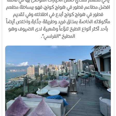
يأتي مطعم سكاي ضمن الخيارات المُوصى بها في قائمة
افضل مطاعم فطور في هونج كونج، فهو ببساطة مطعم
فطور في هونج كونج أبدع في اطلالته وفي تقديم
مأكولاته الخاصة بمذاق فريد وطريقة جذّابة واختص أيضاً
بأحد أكثر أنواع الطبخ تنوّعاً وشعبية لدى الضيوف وهو
المطبخ “الفرنسي”.