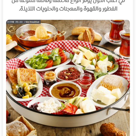
في اغلب الدول يوفر انواع مختلفة وقائمة متنوعة من
الفطور والقهوة والمعجنات والحلويات اللذيذة.