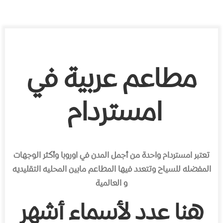
مطاعم
عربية
في
امستردام
تعتبر
امستردام
واحدة
من
أجمل
المدن
في
اوروبا
وأكثر
الوجهات
المفضله
للسياح
وتتعدد
فيها
المطاعم
مابين
المحليه
التقليديه
و
العالمية
هنا
عدد
لأسماء
أشهر