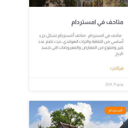
متاحف في امستردام
متاحف في امستردام متاحف أمستردام تشكل جزء
أساسي من الثقافة والتراث الهولندي، حيث تضم عدد
كبير ومتنوع من المعارض والمعروضات التي تجسد
تاريخ
اقرأ أكثر »
يونيو 15, 2024
أمستردام