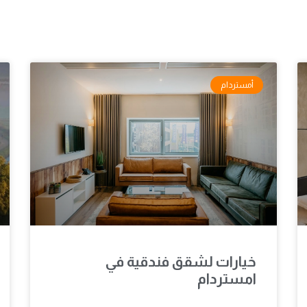
أمستردام
خيارات لشقق فندقية في
امستردام