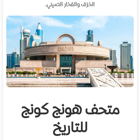
الخزف والفخار الصيني.
متحف هونج كونج
للتاريخ