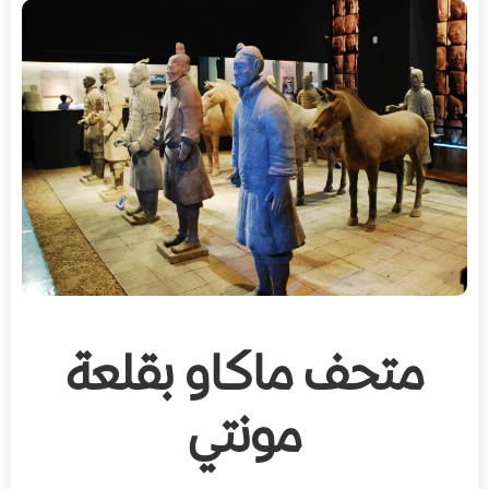
متحف ماكاو بقلعة
مونتي