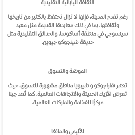
الثقافة اليابانية التقليدية
رغم تقدم المدينة، فإنها لا تزال تحتفظ بالكثير من تاريخها
وثقافتها، بما في ذلك معابدها القديمة مثل
معبد
سينسوجي
في منطقة
أساكوسا
، والحدائق التقليدية مثل
حديقة شينجوكو جيوين
.
الموضة والتسوق
تعتبر
هاراجوكو
و
شيبويا
مناطق مشهورة للتسوق، حيث
تعرض الأزياء الحديثة والاتجاهات العالمية. كما تُعد
جينا
مركزًا للفخامة والماركات العالمية.
الأنيمي والمانغا