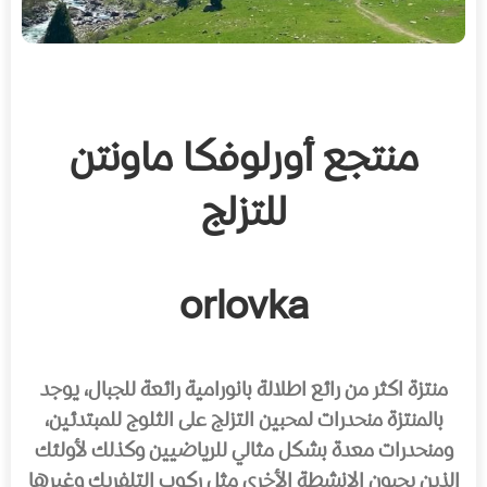
منتجع أورلوفكا ماونتن
للتزلج
orlovka
منتزة اكثر من رائع اطلالة بانورامية رائعة للجبال، يوجد
بالمنتزة منحدرات لمحبين التزلج على الثلوج للمبتدئين،
ومنحدرات معدة بشكل مثالي للرياضيين وكذلك لأولئك
الذين يحبون الانشطة الأخرى مثل ركوب التلفريك وغيرها