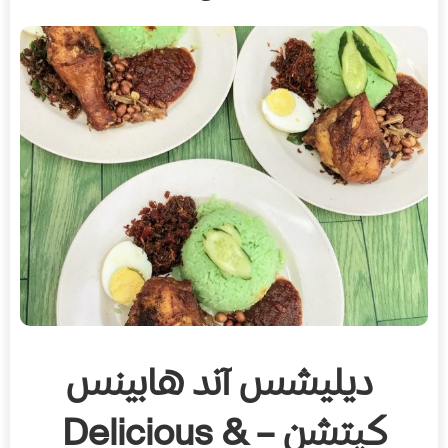
ديليشس آند هابينس
كيتشن – Delicious &