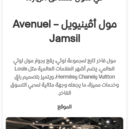
مول أڤينيويل – Avenuel
Jamsil
مول فاخر تابع لمجموعة لوتي، يقع بجوار مول لوتي
العالمي. يضم أشهر العلامات العالمية مثل Louis
Vuitton وChanel وHermès، ويتميز بتصميم راقٍ
وخدمات مميزة، ما يجعله وجهة مثالية لمحبي التسوق
الفاخر.
الموقع