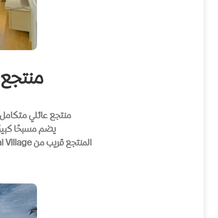
منتجع بيرجايا – 
منتجع عائلي متكامل يق
يضم مسبحًا كبيرً
المنتجع قريب من Oriental Village وتلفريك لنكاوي، مما يجعله موقعًا مثاليًا للعائلات التي تبحث عن الراحة والمغامرة.