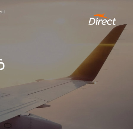
Ski
الص
t
conten
ف