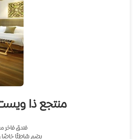
منتجع ذا ويست ان – gkawi Resort & Spa
فندق فاخر مط
يضم شاطئًا خاصًا و