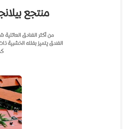
منتجع بيلانجي بيتش –  Spa
من أكثر الفنادق العائلية شهرة في لنكاوي، و
الفندق يتميز بفلله الخشبية ذا
كم