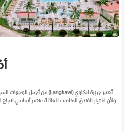
أف
تُعتبر جزيرة لنكاوي (Langkawi) من أجمل الوجهات السياحية في ماليزيا، وتُعرف بأنها جزيرة العائلة الأولى بفضل أجوائها الهادئة وأنشطتها المتنوعة التي تناسب الكبار والصغار.
ولأن اختيار الفندق المناسب للعائلة عنصر أساسي لنجاح ا