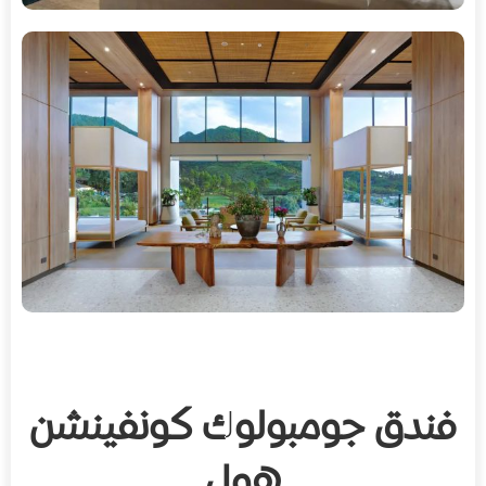
فندق جومبولوك كونفينشن
هول