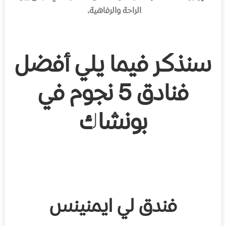
الراحة والرفاهية.
سنذكر فيما يلي أفضل
فنادق 5 نجوم في
بونشاك
فندق لي ايمنينس