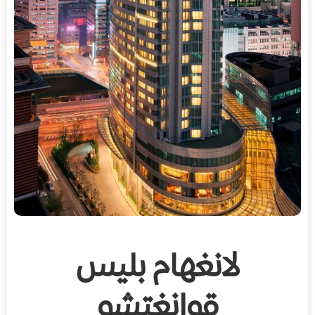
لانغهام بليس
قوانغتشو