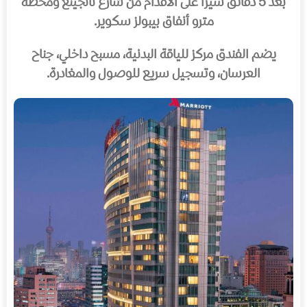
بعد 5 دقائق سيرًا على الأقدام من شارع نانجينغ ومحطة
مترو أنفاق بيبولز سكوير.
يضم الفندق مركز للياقة البدنية، مسبح داخلي، جناح
العرسان، وتسجيل سريع للوصول والمغادرة.