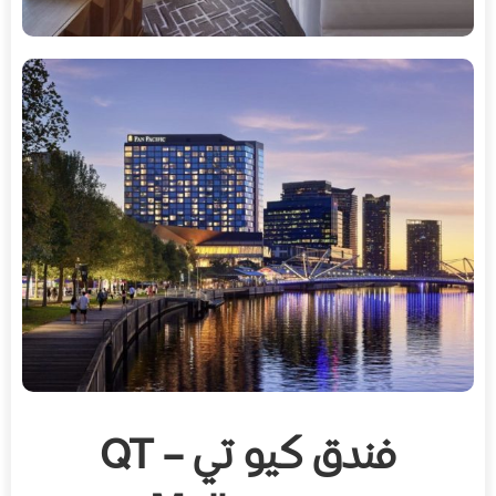
فندق كيو تي – QT