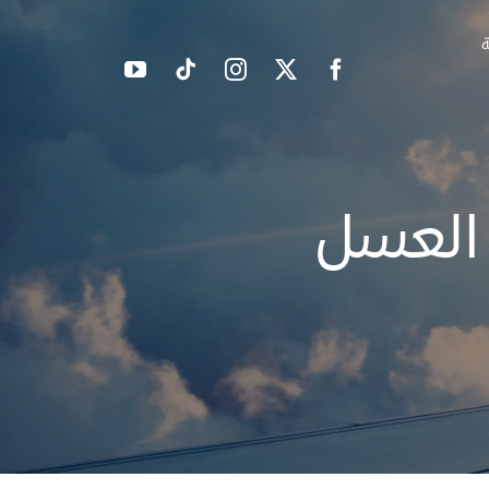
ة
 العسل