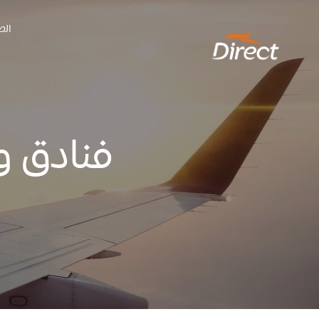
Ski
الص
t
conten
فنادق و