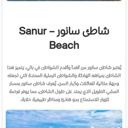
شاطئ سانور – Sanur
Beach
يُعتبر شاطئ سانور من أهدأ وأقدم الشواطئ في بالي
.
يتميز هذا
الشاطئ بمياهه الهادئة والشواطئ الرملية الممتدة التي تجعله
وجهة مثالية للعائلات وكبار السن
.
يُعرف شاطئ سانور بمسار
المشي الطويل الذي يمتد على طول الشاطئ، مما يوفر فرصة
للزوار للاستمتاع بجو هادئ ومناظر طبيعية خلابة
.