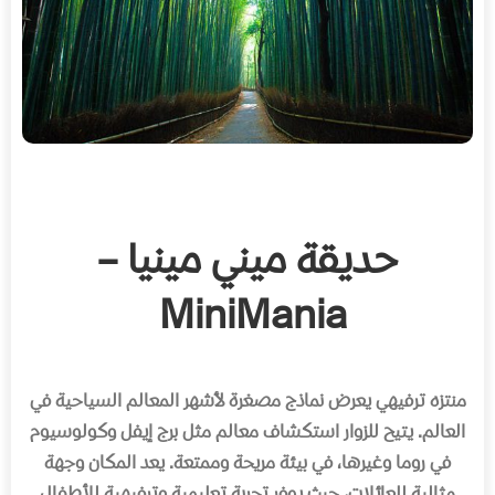
حديقة ميني مينيا –
MiniMania
منتزه ترفيهي يعرض نماذج مصغرة لأشهر المعالم السياحية في
العالم
.
يتيح للزوار استكشاف معالم مثل برج إيفل وكولوسيوم
في روما وغيرها، في بيئة مريحة وممتعة
.
يعد المكان وجهة
مثالية للعائلات، حيث يوفر تجربة تعليمية وترفيهية للأطفال