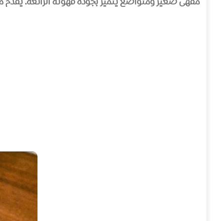
مقهى صغير ومتواضع يتميز بجودة قهوته الرائعة. يقدم مجم