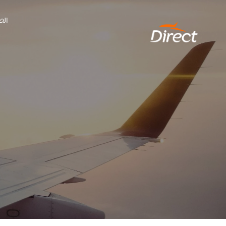
Ski
الص
t
conten