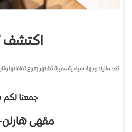
اكتشف أ
تعد مانيلا وجهة سياحية مميزة تشتهر بتنوع ثقافاتها وتار
جمعنا لكم ف
مقهى هارلن+هولدن كافي