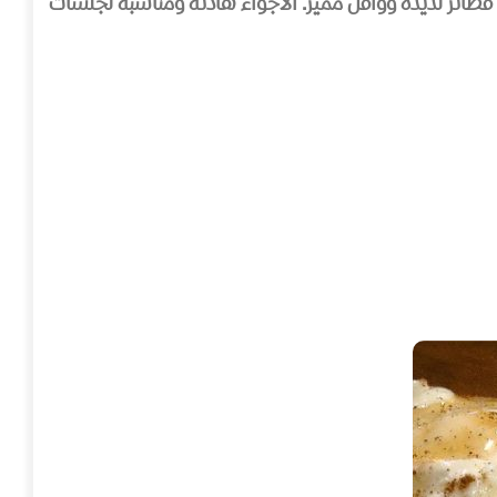
فطائر لذيذة ووافل مميز. الأجواء هادئة ومناسبة لجلسات