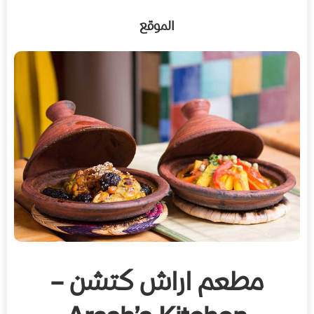
الموقع
مطعم اراش كتشن –