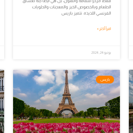
فقط مركزا للثقافة والفنون، بل هي ايضاً جنة لعشاق
الطعام وبالخصوص الخبز والمعجنات والحلويات
الفرنسي اللذيذه. تتميز باريس
اقرأ أكثر »
يونيو 24, 2024
باريس