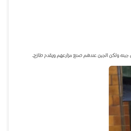
ش جبنه ولكن الجبن عندهم صنع مزارعهم ويقدم طازج
.