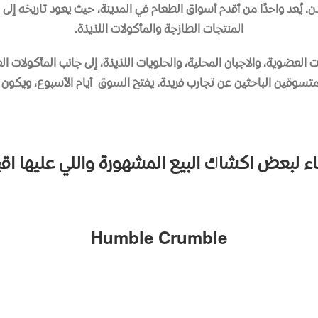
ن
.
يُعد واحدًا من أقدم أسواق الطعام في المدينة، حيث يعود تاريخه إلى 
المنتجات الطازجة والمأكولات اللذيذة
.
 العضوية، والاجبان المحلية، والحلويات اللذيذة، إلى جانب المأكولات ال
سوقين الباحثين عن تجارب فريدة
.
يفتح السوق
أيام الأسبوع، ويكون 
ء
لبعض
اكشاك
البيع
المشهورة
واللي
عليها
اقب
Humble Crumble