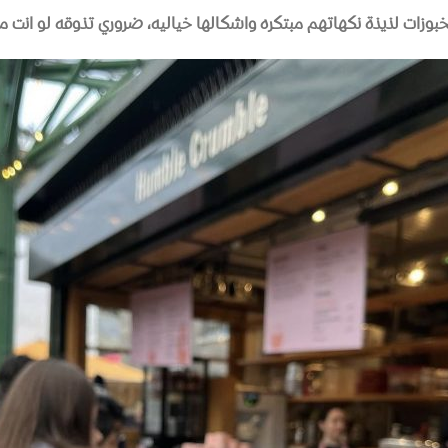
وزات لذيذة نكهاتهم مبتكره واشكالها خياليه، ضروري تذوقه لو انت م