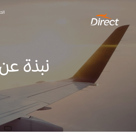
Ski
الص
t
conten
نبذة عن Borough Market في لن