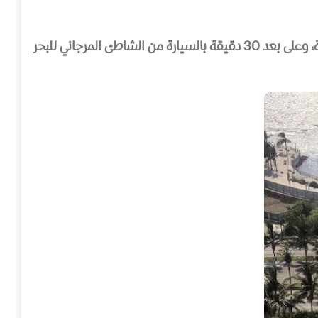
يتميز فندق شيراتون جدة بساونا وحمام بخار ومنطقة مسبح ذات مناظر طبيعية تضم أشجار النخيل، ويقع على كورنيش جدة، وعلى بعد 30 دقيقة بالسيارة من الشاطئ المرجاني للبحر