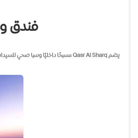
فندق وا
يضم Qasr Al Sharq مسبحًا داخليًا وس