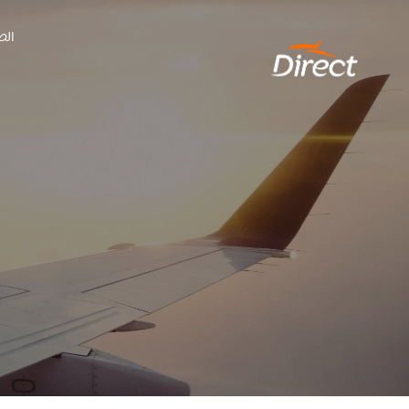
Ski
الص
t
conten