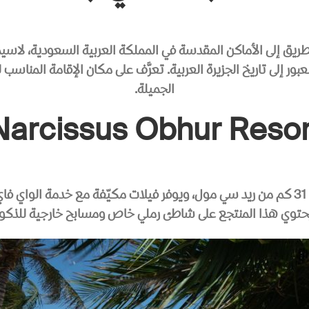
ق إلى الأماكن المقدسة في المملكة العربية السعودية، لاسيما مك
 العبور إلى تاريخ الجزيرة العربية. تعرَّف على مكان الإقامة ال
الجميلة.
Narcissus Obhur Resor
يقع Narcissus Obhur Resort & Spa في جدة وعلى بعد 31 كم من ريد سي مول، ويوفر فيلات 
توي هذا المنتجع على شاطئ رملي خاص ومسابح خارجية للذكور 