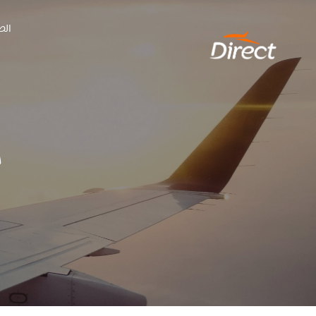
Ski
الص
t
conten
م