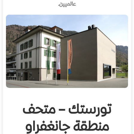
عالميين.
تورستك – متحف
منطقة جانغفراو