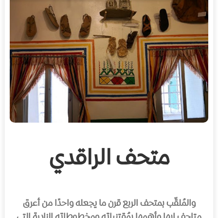
متحف الراقدي
والمُلقّب بمتحف الربع قرن ما يجعله واحدًا من أعرق
متاحف ابها وأهمها بمُقتنياته ومخطوطاته النادرة التي