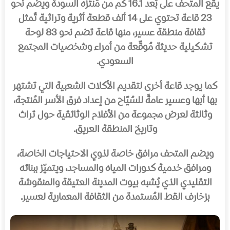
يقع المتحف على بُعد 16.1 كم من مُنتزه السودة ويضم نحو
23 قاعة تحتوي على 14 ألف قطعة أثرية وتراثية تُمثل
ثقافة منطقة عسير، منها قاعة تضم نحو 83 لوحة
تشكيلية حديثة مُوقّعة من أمراء وشخصيات المجتمع
السعودي.
كما يوجد قاعة أخرى لتقديم الأكلات الشعبية التي تشتهر
بها أبها وعسير عامةً للسُيّاح من إعداد فرق الأسر المُنتجة،
وثالثة لعرض مجموعة من الأفلام الوثائقية حول تراث
وتاريخ المنطقة العريق.
ويضم المتحف مرافق خاصة لذوي الاحتياجات الخاصة،
ومرافق خدمية كدورات المياه والمساجد، ويتميّز ببنائه
التقليدي الذي يُشبه بيوت المدينة العتيقة والمنقوشة
بزخارف القط المُستمدة من الثقافة المعمارية لعسير.