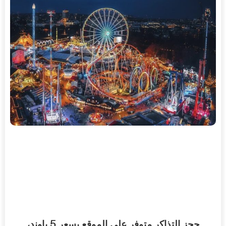
5
حجز
التذاكر
متوفر
على
الموقع
بسعر
باوند،