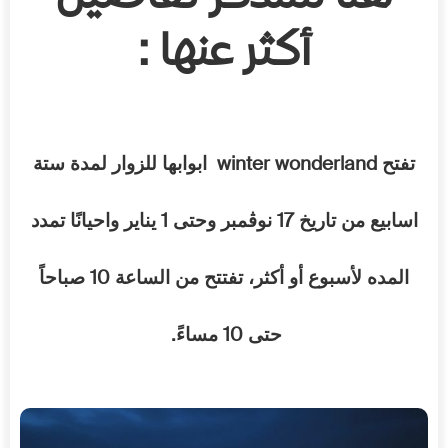
أكثر
عنها
:
winter wonderland
تفتح
ابوابها
للزوار
لمدة
ستة
1
17
اسابيع
من
تاريخ
نوڤمبر
وحتى
يناير
واحيانًا
تمدد
10
المده
لأسبوع
أو
أكثر،
تفتتح
من
الساعة
صباحاً
.
10
حتى
مساءً