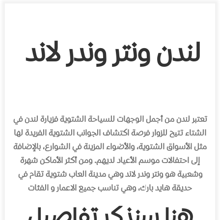
لندن
ونتر
وندر
لاند
تعتبر
لندن
من
أجمل
الوجهات
للسياحة
الشتوية
فزيارة
لندن
في
الشتاء
تتيح
للزوار
فرصة
اكتشاف
الجوانب
الشتوية
الفريدة
لها
مثل
الأسواق
الشتوية،
والأضواء
المزينة
في
الشوارع،
بالإضافة
إلى
احتفالات
موسم
الأعياد
لديهم
.
ومن
أكثر
الأماكن
شهرة
وشعبية
هو
ونتر
وندر
لاند
وهي
مدينة
العاب
شتوية
تقام
في
حديقة
هايد
بارك،
وهي
تناسب
جميع
الاعمار
و الفئات
هنا
سنذكر
تفاصيل