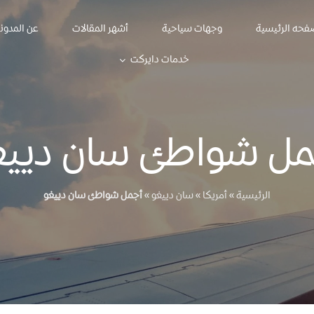
فحه الرئيسية
وجهات سياحية
أشهر المقالات
عن المدون
خدمات دايركت
مل شواطئ سان دييغ
الرئيسية
»
أمريكا
»
سان دييغو
»
أجمل شواطئ سان دييغو