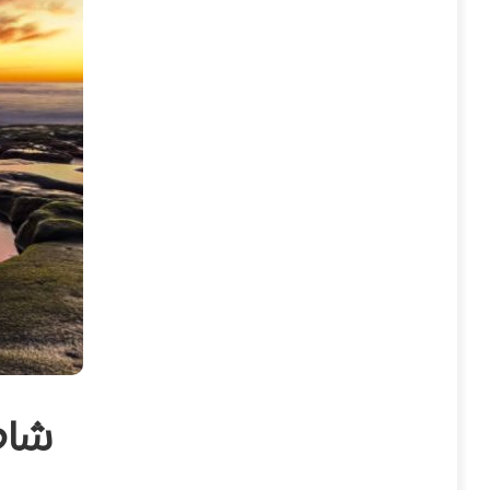
شاطئ ك