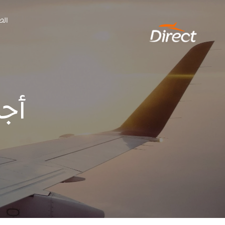
Ski
الص
t
conten
أج