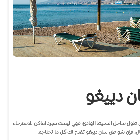
 دييغو
د على طول ساحل المحيط الهادئ، فهي ليست مجرد أماكن للاسترخاء
رمال، فإن شواطئ سان دييغو تقدم لك كل ما تحتاجه.