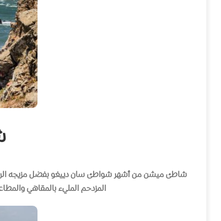
شا
شاطئ ميشن من أشهر شواطئ سان دييغو بفضل مزيجه الرائع ب
المزدحم المليء بالمقاهي والمطاع