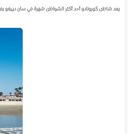
يعد شاطئ كورونادو أحد أكثر الشواطئ شهرة في سان دييغو بفضل