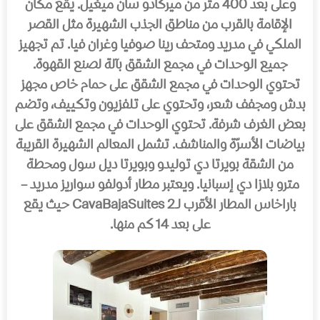
وعلى بعد 400 متر من میركادو سان میغیل. یقع مكان
الإقامة بالقرب من مناطق الجذب الشھیرة مثل القصر
الملكي في مدرید ومتحف رینا صوفیا وغران فیا. تم تجھیز
جمیع الوحدات في مجمع الشقق بآلة لصنع القھوة.
تحتوي الوحدات في مجمع الشقق على حمام خاص مجھز
بدش ومجفف شعر، وتحتوي على تلفزیون وتكییف، وتضم
بعض الغرف شرفة. تحتوي الوحدات في مجمع الشقق على
بیاضات الأسرّة والمناشف. تشمل المعالم الشھیرة القریبة
من الشقة بویرتا دي تولیدو وبویرتا دیل سول ومحطة
مترو بلازا دي إسبانیا. ویعتبر مطار أدولفو سواریز مدرید –
باراخاس المطار الأقرب لـ2 CavaBajaSuites حیث یقع
على بعد 14 كم منھا.