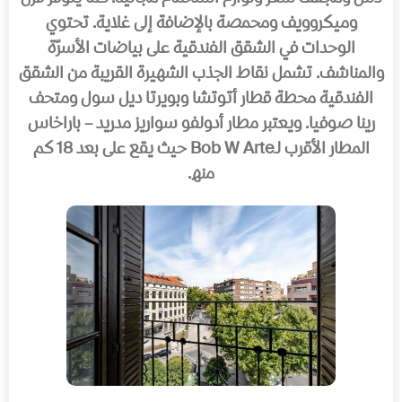
ومیكروویف ومحمصة بالإضافة إلى غلایة. تحتوي
الوحدات في الشقق الفندقیة على بیاضات الأسرّة
والمناشف. تشمل نقاط الجذب الشھیرة القریبة من الشقق
الفندقیة محطة قطار أتوتشا وبویرتا دیل سول ومتحف
رینا صوفیا. ویعتبر مطار أدولفو سواریز مدرید – باراخاس
المطار الأقرب لـBob W Arte حیث یقع على بعد 18 كم
منھ.