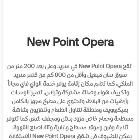
New Point Opera
تقع New Point Opera في مدرید وعلى بعد 200 متر من
سوق سان میغیل وأقل من 600 كم من قصر مدرید
الملكي، كما تضم مكان إقامة یوفر خدمة الواي فاي مجاناً
وتكییف ھواء وصالة مشتركة وتراس. تتمیز الوحدات
بأرضیات من البلاط، وتحتوي على مطبخ مجھز بالكامل
بمیكروویف ومنطقة لتناول الطعام وتلفزیون بشاشة
مسطحة وحمام خاص مزود بدش ومجفف شعر، كما تتوفر
ثلاجة وفرن وموقد مسطح وغلایة وآلة لصنع القھوة.
یمكن للضیوف في شقق New Point Opera الاستفادة