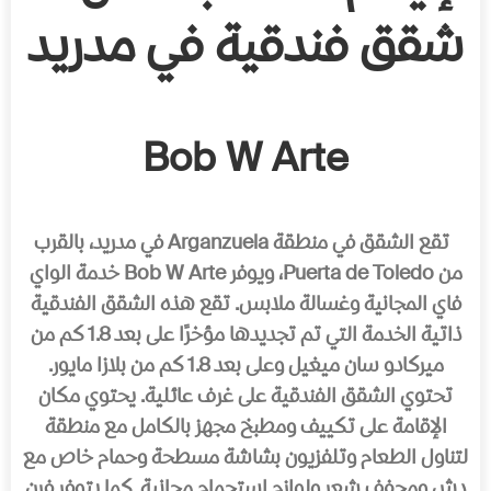
شقق فندقیة في مدرید
Bob W Arte
تقع الشقق في منطقة Arganzuela في مدرید، بالقرب
من Puerta de Toledo، ویوفر Bob W Arte خدمة الواي
فاي المجانیة وغسالة ملابس. تقع ھذه الشقق الفندقیة
ذاتیة الخدمة التي تم تجدیدھا مؤخرًا على بعد 1.8 كم من
میركادو سان میغیل وعلى بعد 1.8 كم من بلازا مایور.
تحتوي الشقق الفندقیة على غرف عائلیة. یحتوي مكان
الإقامة على تكییف ومطبخ مجھز بالكامل مع منطقة
لتناول الطعام وتلفزیون بشاشة مسطحة وحمام خاص مع
دش ومجفف شعر ولوازم استحمام مجانیة. كما یتوفر فرن