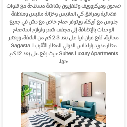
صحون ومیكروویف وتلفزیون بشاشة مسطحة مع قنوات
فضائیة ومرافق كي الملابس وخزانة ملابس ومنطقة
جلوس مع أریكة، ویتوفر حمام خاص مع دش في جمیع
الوحدات بالإضافة إلى مجفف شعر ولوازم استحمام
مجانیة، تقع غران فیا على بعد 2.3 كم من الشقة، ویعتبر
مطار مدرید باراخاس الدولي المطار الأقرب لـ Sagasta
Suites Luxury Apartments حیث یقع على بعد 12 كم
منھا.