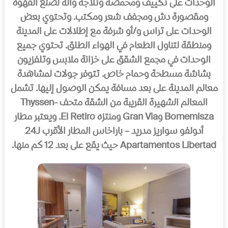
الوحدات على تكییف ومحمصة وثلاجة وآلة لصنع القھوة
ومقصورة دش ومجفف شعر ومكتب. وتحتوي بعض
الوحدات على تراس و/أو شرفة مع إطلالات على المدینة
ومنطقة لتناول الطعام في الھواء الطلق. تحتوي جمیع
الوحدات في مجمع الشقق على خزانة ملابس وتلفزیون
بشاشة مسطحة وحمام خاص. تتوفر جولات لمشاھدة
معالم المدینة على بعد مسافة یمكن الوصول إلیھا. تشمل
المعالم الشھیرة القریبة من الشقة متحف Thyssen-
Bornemisza وGran Via ومنتزه El Retiro. ویعتبر مطار
أدولفو سواریز مدرید – باراخاس المطار الأقرب لـ24
Apartamentos Libertad حیث یقع على بعد 12 كم منھا.