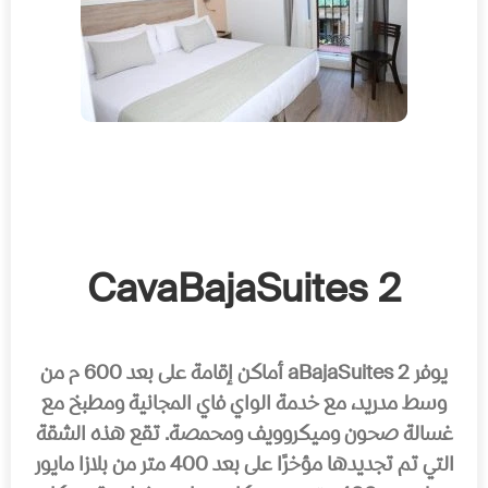
2 CavaBajaSuites
یوفر 2 aBajaSuites أماكن إقامة على بعد 600 م من
وسط مدرید، مع خدمة الواي فاي المجانیة ومطبخ مع
غسالة صحون ومیكروویف ومحمصة. تقع ھذه الشقة
التي تم تجدیدھا مؤخرًا على بعد 400 متر من بلازا مایور