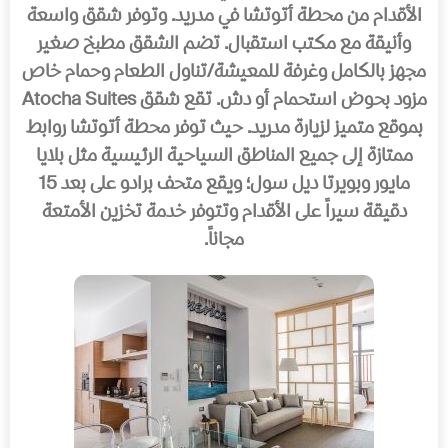
الأقدام من محطة أتوتشا في مدرید. وتوفر شقق واسعة
وأنیقة مع مكتب استقبال. تضم الشقق مطبخ صغیر
مجھز بالكامل وغرفة للمعیشة/تناول الطعام وحمام خاص
مزود بحوض استحمام أو دش. تقع شقق Atocha Suites
بموقع متمیز لزیارة مدرید. حیث توفر محطة أتوتشا روابط
ممتازة إلى جمیع المناطق السیاحیة الرئیسیة مثل بلایا
مایور وبویرتا دیل سول؛ ویقع متحف برادو على بعد 15
دقیقة سیراً على الأقدام وتتوفر خدمة تخزین الأمتعة
مجاناً.