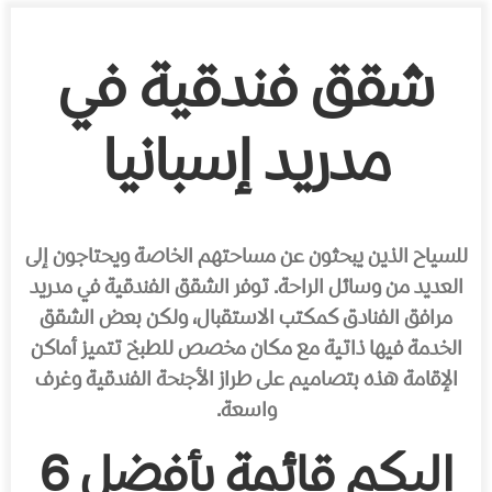
شقق فندقیة في
مدرید إسبانیا
للسیاح الذین یبحثون عن مساحتھم الخاصة ویحتاجون إلى
العدید من وسائل الراحة. توفر الشقق الفندقیة في مدرید
مرافق الفنادق كمكتب الاستقبال، ولكن بعض الشقق
الخدمة فیھا ذاتیة مع مكان مخصص للطبخ تتمیز أماكن
الإقامة ھذه بتصامیم على طراز الأجنحة الفندقیة وغرف
واسعة.
إلیكم قائمة بأفضل 6