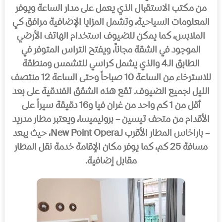
من مكتب الاستقبال الذي یعمل على مدار الساعة ویوفر
المعلومات السیاحیة، وتشمل المزایا الإضافیة مرافق كي
الملابس، كما یمكن للضیوف استخدام الھاتف الأرضي
الموجود في الشقة مجاناً، ویفتح التراس المتوفر في
الطابق الـ4 والذي یشمل كراسي للتشمس ومنطقة
للاسترخاء من الساعة 10 صباحاً وحتى الساعة 12 منتصف
اللیل لجمیع الضیوف. تقع ھذه الشقق الفندقیة على بعد
أقل من 1 كم واحد من غران فیا و16 دقیقة سیراً على
الأقدام من متحف تیسین – برونیمیسا، ویعتبر مطار مدرید
– باراخاس المطار الأقرب لـNew Point Opera، حیث یبعد
مسافة 25 كم، كما یوفر مكان الإقامة خدمة نقل المطار
مقابل إضافیة.