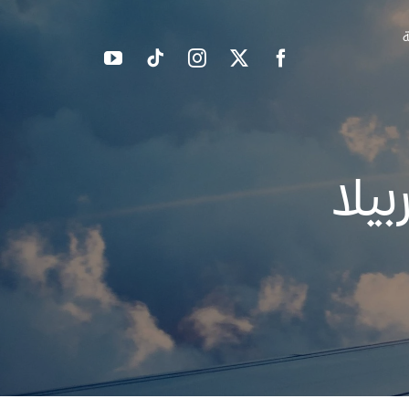
ة
يلا