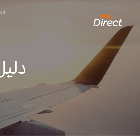
Ski
الص
t
conten
دليل