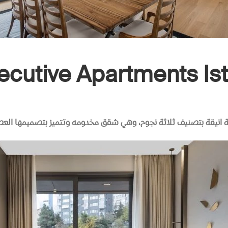
ecutive Apartments Is
 انيقة بتصنيف ثلاثة نجوم، وهي شقق مخدومه وتتميز بتصميمها العص