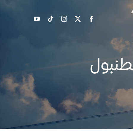
ة
طنبول