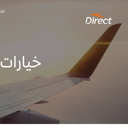
Ski
الص
t
conten
خيارات