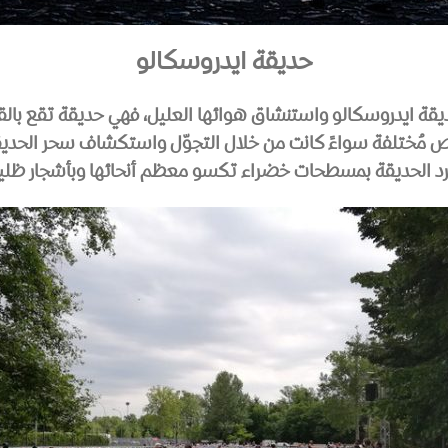
حديقة ايدروسكالو
ة حديقة ايدروسكالو واستنشاق هوائها العليل، فهي حديقة تقع بال
 فُرص مُختلفة سواءً كانت من خلال التجوّل واستكشاف سحر الحديقة،
رد الحديقة بمسطحات خضراء تكسو معظم أنحائها وبأشجار ظليل