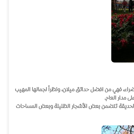
راء، فهي من افضل حدائق ميلان، ونظراً لجمالها المهيب
ى مدار العام.
ى، فالحديقة تتضمن بعض الأشجار الظليلة وبعض المساحات