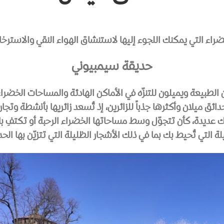
ء التي يمكنك اللجوء إليها لاستنشاق الهواء النقي والاسترخاء 
حديقة سيمبيوني
ن الطبيعة ويميلون للتنزّه في الأماكن الهادئة والمساحات الخض
ئق ميلان وأكثرها جذباً للزائرين، إذ تُسعد زائريها بأنشطة وتجا
ح لك عديدة، كأن تتجوّل وسط مساحاتها الخضراء الرحبة أو تكتفِ ب
لة التي تُحيط بك بما في ذلك الأشجار الظليلة التي تتزيّن بها الحد