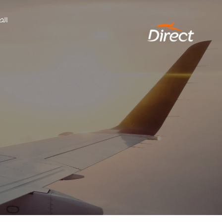
Ski
الص
t
conten