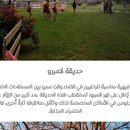
حديقة لامبرو
رفيهية مناسبة للراغبين في قضاء وقت مميز بين المسطحات الخض
ُطل على نهر لامبرو، تستقطب هذه الحديقة عدد كبير من الزوّار عل
وبالجلوس في الأماكن المخصصة لذلك وتأمّل مناظرها تارةً أُخر
الخضراء الجذابة.