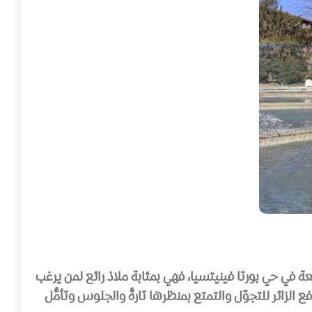
عة في حي بورتا فينيتسيا، فهي بمثابة ملاذ رائع لمن يرغب
الزائر للتجوّل والتمتع بمنظرها تارةً والجلوس وتأمُّل