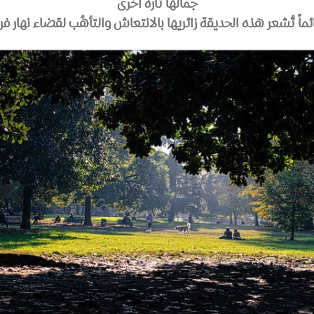
جمالها تارةً أُخرى
ئماً تُشعر هذه الحديقة زائريها بالانتعاش والتأهُب لقضاء نهار فري