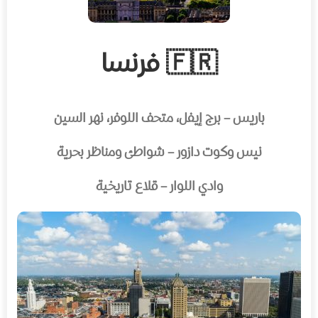
🇫🇷 فرنسا
باريس – برج إيفل، متحف اللوفر، نهر السين
نيس وكوت دازور – شواطئ ومناظر بحرية
وادي اللوار – قلاع تاريخية