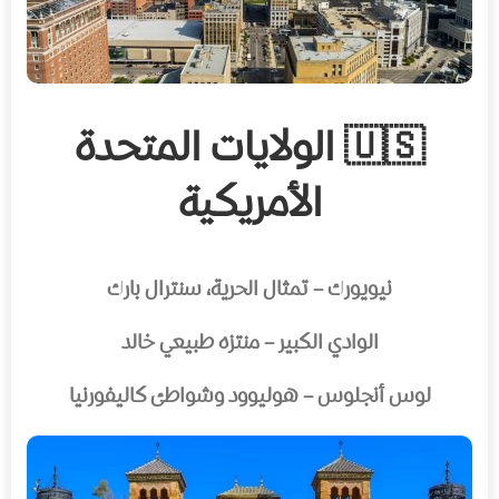
🇺🇸 الولايات المتحدة
الأمريكية
نيويورك – تمثال الحرية، سنترال بارك
الوادي الكبير – منتزه طبيعي خالد
لوس أنجلوس – هوليوود وشواطئ كاليفورنيا