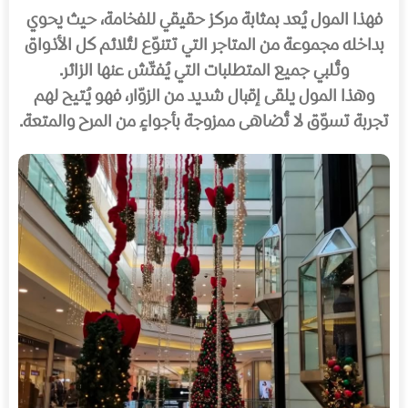
فهذا المول يُعد بمثابة مركز حقيقي للفخامة، حيث يحوي
بداخله مجموعة من المتاجر التي تتنوّع لتُلائم كل الأذواق
وتُلبي جميع المتطلبات التي يُفتّش عنها الزائر.
وهذا المول يلقى إقبال شديد من الزوّار، فهو يُتيح لهم
تجربة تسوّق لا تُضاهى ممزوجة بأجواءٍ من المرح والمتعة.