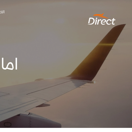
Ski
الص
t
conten
اما