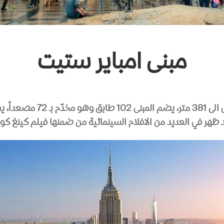
مبنى امباير ستيت
مبنى امباير ستيت هو اطول م
 ظهر في العديد من الافلام السينمائية من ضمنها فيلم كينغ كون