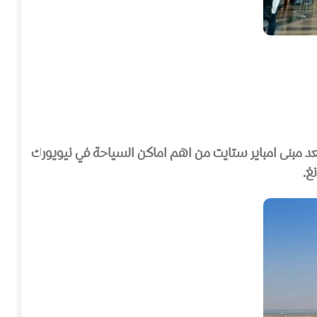
بنى في نيويورك بإرتفاع يصل الى 381 متر، يضم المبنى 102 طابق وهو مخدّم بـ 72 مصعداً، يعد مبنى امباير ستايت من اهم اماكن السياحة في نيويورك
غ.