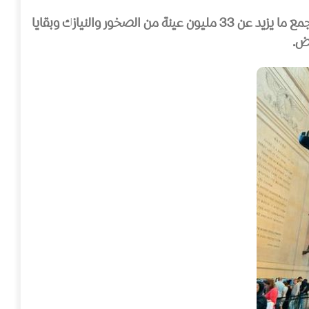
يحتوي هذا المتحف على أكثر من 45 قاعة عرض مع قبة سماوية ضخمة ومكتبة ممتلئة بالكتب المتنوعة، قاعات العرض تجمع ما يزيد عن 33 مليون عينة من الصخور والنيازك وبقايا
رض.