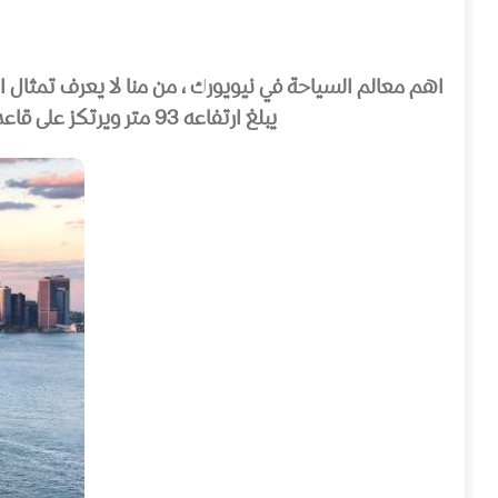
اهم معالم السياحة في نيويورك ، من منا لا يعرف تمثال ال
يبلغ ارتفاعه 93 متر ويرتكز على قاعدة يبلغ عرضها ٤٧ متر. يعتبر تمثال الحرية من اهم الرموز التي تشتهر بها الولايات المتحدة الامريكية .