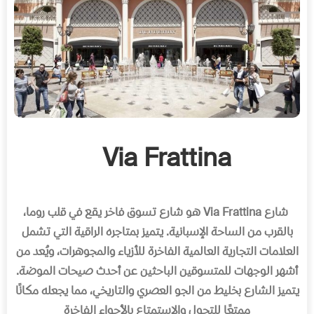
Via Frattina
شارع
Via Frattina
ھو شارع تسوق فاخر یقع في قلب روما،
بالقرب من الساحة الإسبانیة
.
یتمیز بمتاجره الراقیة التي تشمل
العلامات التجاریة العالمیة الفاخرة للأزیاء والمجوھرات، ویُعد من
أشھر الوجھات للمتسوقین الباحثین عن أحدث صیحات الموضة
.
یتمیز الشارع بخلیط من الجو العصري والتاریخي، مما یجعله مكانًا
ممتعًا للتجول والاستمتاع بالأجواء الفاخرة