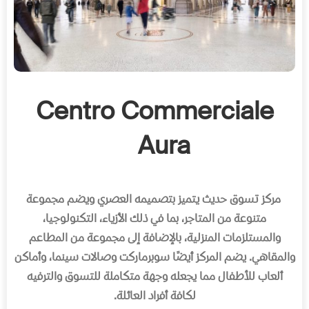
Centro Commerciale
Aura
مركز تسوق حدیث یتمیز بتصمیمه العصري ویضم مجموعة
متنوعة من المتاجر، بما في ذلك الأزیاء، التكنولوجیا،
والمستلزمات المنزلیة، بالإضافة إلى مجموعة من المطاعم
والمقاھي. یضم المركز أیضًا سوبرماركت وصالات سینما، وأماكن
ألعاب للأطفال مما یجعله وجھة متكاملة للتسوق والترفیه
لكافة أفراد العائلة.