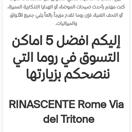
كنت مھتم بأحدث صیحات
الموضة، أو الھدایا التذكاریة الممیزة،
أو التحف الفنیة، فإن روما تقدم مزیجاً رائعاً یلبي جمیع الأذواق
والمیزانیات.
إلیكم افضل 5 اماكن
التسوق في روما التي
ننصحكم بزیارتھا
RINASCENTE Rome Via
del Tritone