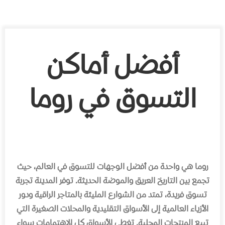
أفضل أماكن
التسوق في روما
روما ھي واحدة من أفضل الوجھات للتسوق في العالم، حیث
تجمع بین التاریخ العریق والموضة الحدیثة. توفر المدینة تجربة
تسوق فریدة، تمتد من الشوارع الملیئة بالمتاجر الراقیة ودور
الأزیاء العالمیة إلى الأسواق التقلیدیة والمحلات الصغیرة التي
تبیع المنتجات المحلیة. تغطي الأسواق كل الاھتمامات سواء