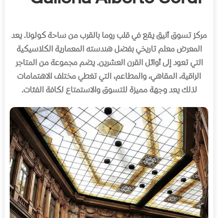
مركز تسوق أنیق یقع في قلب روما بالقرب من ساحة كولونا. یعد
المعرض معلم تاریخي بفضل هندسته المعماریة الكلاسیكیة
التي تعود إلى أوائل القرن العشرین. یضم مجموعة من المتاجر
الراقیة، المقاھي، والمطاعم، التي تغطي مختلف الاھتمامات
لذلك یعد وجھة ممیزة للتسوق والاستمتاع لكافة الفئات.