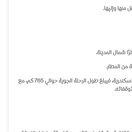
منها وإليها.
 من المطار.
إذا كنت قادمًا من القاهرة، فإن مسافة الطيران تصل إلى 660 كم، وتستغرق الرحلة حوالي 1 ساعة و25 دقيقة. أما من الإسكندرية، فيبلغ طول الرحلة الجوية حوالي 765 كم، مع