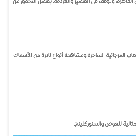
علم خدمة جيدة بتكلفة معقولة وطرق دفع ميسرة، مع رحلات تستغرق بين 10 إلى 11 ساعة إلى القاهرة، وتوقف في القصير والغردقة. يفضل التحقق من
شعاب المرجانية الساحرة ومشاهدة أنواع نادرة من الأسماك
 مثالية للغوص والسنوركلينج.