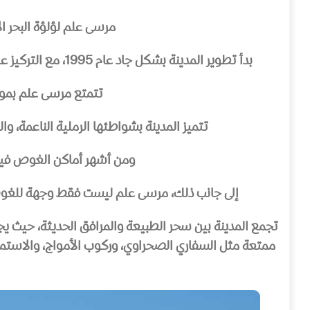
مرسى علم لؤلؤة البحر ا
بدأ تطوير المدينة بشكل جاد عام 1995، مع التركيز على بناء بنية تحتية حديثة ومنتجعات سياحية راقية، مما حولها في وقت قصير إلى نقطة جذب مميزة للسياحة العالمية.
تتمتع مرسى علم بموقع
تتميز المدينة بشواطئها الرملية الناعمة، وال
ومن أشهر أماكن الغوص فيها
إلى جانب ذلك، مرسى علم ليست فقط وجهة للغوص، 
تجمع المدينة بين سحر الطبيعة والمرافق الحديثة، حيث ي
ممتعة مثل السفاري الصحراوي، وركوب الأمواج، والاستمت