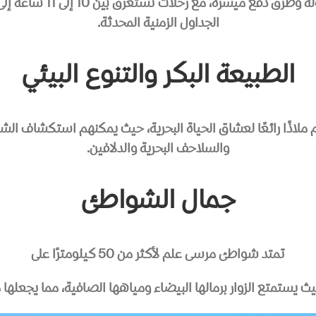
تقدم محطة حافلات مرسى 
الجداول الزمنية المحدثة.
الطبيعة البكر والتنوع البيئي
 ملاذًا رائعًا لعشاق الحياة البحرية، حيث يمكنهم استكشاف ال
والسلاحف البحرية والدلافين.
جمال الشواطئ
تمتد شواطئ مرسى علم لأكثر من 50 كيلومترًا على
حيث يستمتع الزوار برمالها البيضاء ومياهها الصافية، مما يجعلها