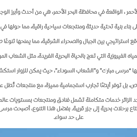
لأحمر ، الواقعة في محافظة البحر الأحمر، هي من أحدث وأبرز الو
 استراتيجي بين الجبال والصحراء الشرقية، مما يمنحها تنوعًا طب
مياه الفيروزية التي تعج بالحياة البحرية الفريدة، مثل الشعاب المرج
 “مرسى مبارك” و”الشعاب السوداء”، حيث يمكن للزوار استكشا
بل توفر أيضًا تجارب استجمامية مميزة، مع منتجعات تُطل على
جد الزائر خدمات متكاملة تشمل فنادق ومنتجعات بمستويات عال
اع برحلات بحرية إلى جزر قريبة. بفضل هذا التنوع، أصبحت مرسى
على حد سواء.