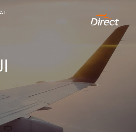
Ski
الص
t
conten
ال