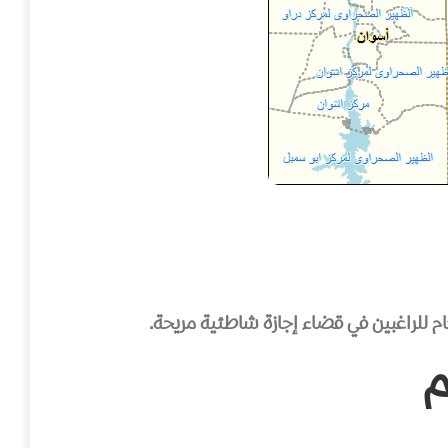
م للراغبين في قضاء إجازة شاطئية مريحة.
م