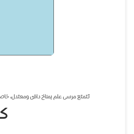
تتمتع مرسى علم بمناخ دافئ ومعتدل، خاصة 
كي