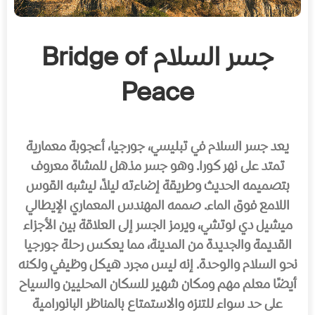
جسر السلام Bridge of
Peace
يعد جسر السلام في تبليسي، جورجيا، أعجوبة معمارية
تمتد على نهر كورا. وهو جسر مذهل للمشاة معروف
بتصميمه الحديث وطريقة إضاءته ليلاً، ليشبه القوس
اللامع فوق الماء. صممه المهندس المعماري الإيطالي
ميشيل دي لوتشي، ويرمز الجسر إلى العلاقة بين الأجزاء
القديمة والجديدة من المدينة، مما يعكس رحلة جورجيا
نحو السلام والوحدة. إنه ليس مجرد هيكل وظيفي ولكنه
أيضًا معلم مهم ومكان شهير للسكان المحليين والسياح
على حد سواء للتنزه والاستمتاع بالمناظر البانورامية