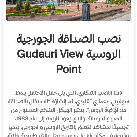
نصب الصداقة الجورجية
الروسية
Gudauri View
Point
هذا النصب التذكاري، الذي بني خلال الاحتلال بنمط
سوفيتي معماري تقليدي، تم إنشاؤه “للاحتفال بالصداقة
مع الإخوة الروس”. يعتبر الهيكل الضخم المصنوع من
الحجر والخرسانة، والذي يعود تاريخه إلى عام 1983،
تجسيدًا لمشاهد تتعلق بالتاريخ الروسي والجورجي. يتميز
بوقوعه في مكان بارز على جرف وسط مناظر طبيعية خلابة،