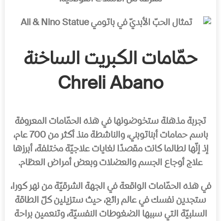
حمّامات الكبريت الساخنة
Chreli Abano
تجربة مذهلة ستخوضونها في هذه الحمّامات المعروفة
باسم حمامات أبناتوبني، والناشطة منذ أكثر من 700 عام،
إذ إنّها لطالما كانت مقصدًا لغايات علاجيّة مختلفة، أبرزها
علاج أوجاع الجسم والعضلات وبعض أمراض العظام.
في هذه الحمّامات الواقعة في الجهة الشرقيّة من نهر كورا،
ستجدين نفسك في عالم رائع، حيث ستزيلين كلّ الطاقة
السلبيّة التي سببها الضغوطات النفسيّة، وتنعمين براحة