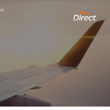
Ski
الص
t
conten