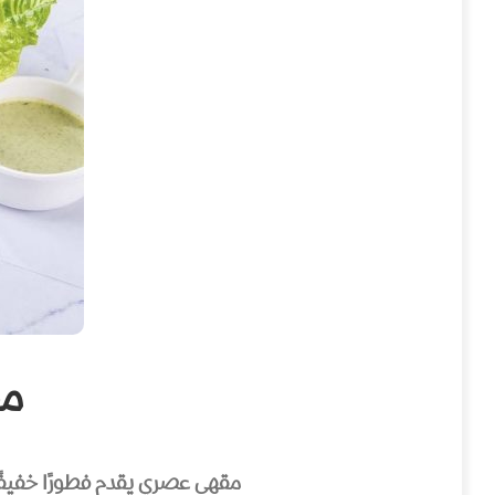
مقهى
مقهى عصري يقدم فطورًا خفيفًا