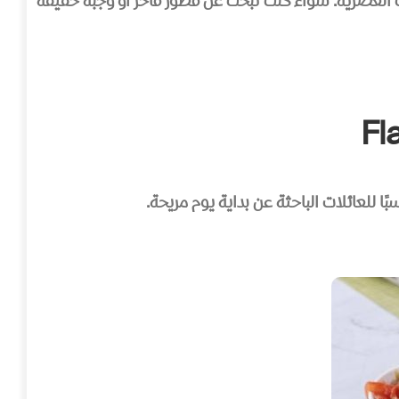
هات العصرية. سواء كنت تبحث عن فطور فاخر أو وجبة خفيفة