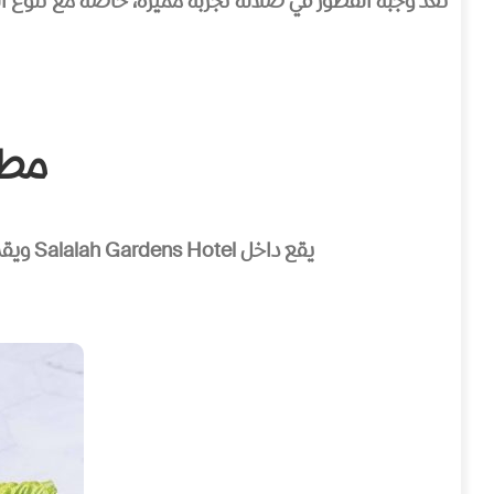
تُعد وجبة الفطور في صلالة تجربة مميزة، خاصة مع تنوع ال
مطعم فل
يقع داخل Salalah Gardens Hotel ويقدم بوفيه فطور متنوع يشمل أطباقًا عربية وعالمية. يُعد خيارًا مناسبًا للعائلات الباحثة عن بداية يوم مريحة.