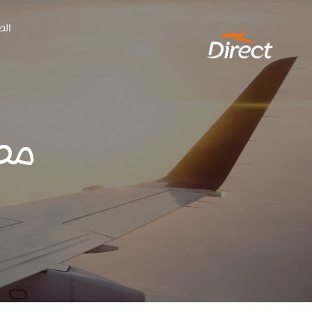
Ski
الص
t
conten
مط