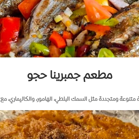
مطعم جمبرينا حجو
متنوعة ومتجددة مثل السمك البلطي، الهامور، والكاليماري، مع خ