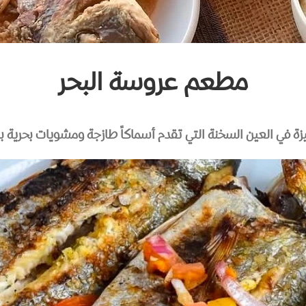
مطعم عروسة البحر
ة في العين السخنة التي تقدم أسماكاً طازجة ومشويات بحرية با