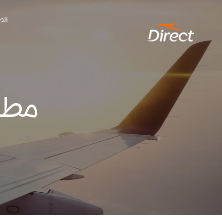
Ski
الص
t
conten
مطا