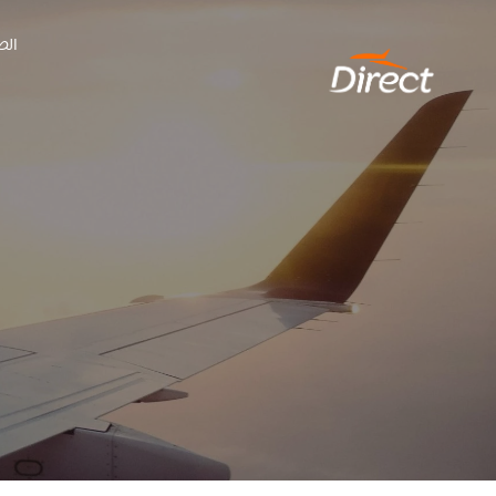
Ski
الص
t
conten