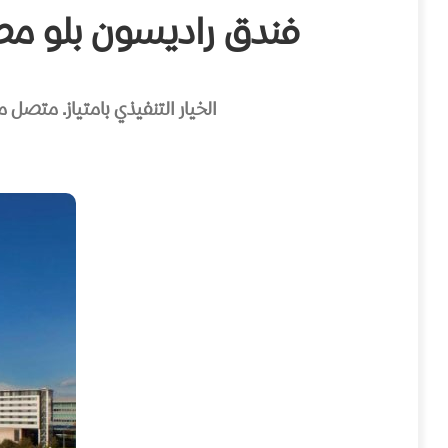
فندق راديسون بلو مطار مانشستر – irport
الخيار التنفيذي بامتياز. متصل