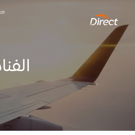
Ski
الص
t
conten
الفنا