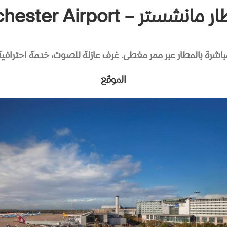
Radisson Blu Manchester A
 مباشرة بالمطار عبر ممر مغطى. غرف عازلة للصوت، خدمة احترافية،
الموقع