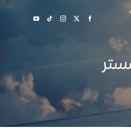
ة
شستر