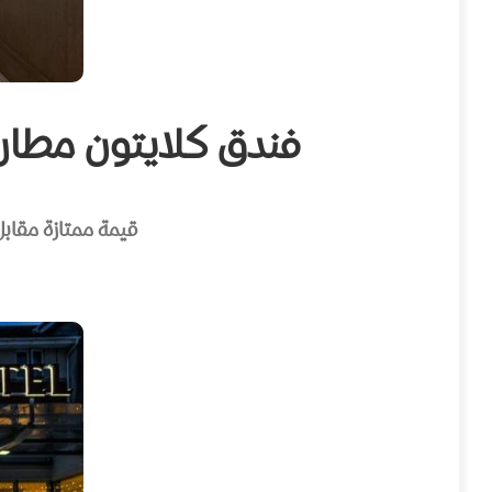
فندق كلايتون مطار مانشستر – r Airport
قيمة ممتازة مقابل