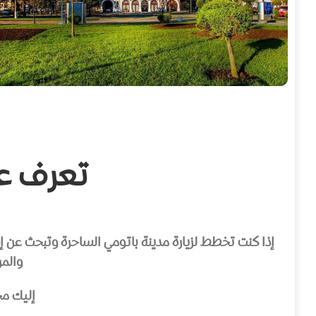
تعرف عل
والمرافق، ب
إليك مج