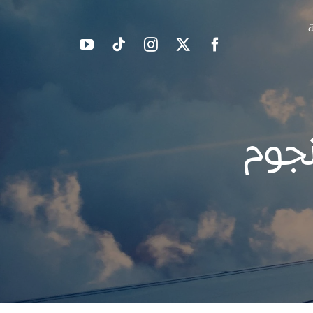
ة
نجوم