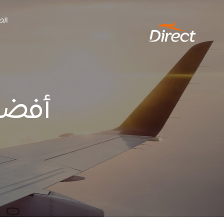
Ski
الص
t
conten
أفضل 