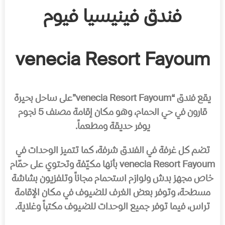
فندق فينيسيا فيوم
venecia Resort Fayoum
يقع فندق “venecia Resort Fayoum”على ساحل بحيرة
قارون في حي الحمام، وهو مكان إقامة مصنف 5 نجوم
يوفر حديقة ومطعماً.
تضم كل غرفة في الفندق شرفة، كما تتميز الوحدات في
venecia Resort Fayoum بأنها مكيّفة وتحتوي على حمّام
خاص مجهز بدش ولوازم استحمام مجاناً وتلفزيون بشاشة
مسطحة، وتوفر بعض الغرف للضيوف في مكان الإقامة
تراس، فيما توفر جميع الوحدات للضيوف مكتباً وغلاية.