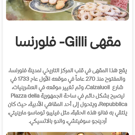
مقهى Gilli- فلورنسا
يقع هذا المقهى في قلب المركز التاريخي لمدينة فلورنسا،
والمفتوح منذ 270 عاماً في موقعه الأول عام 1733 في
شارع Calzaiuoli، وتم تغيير موقعه في العشرينيات،
ليصبح بشكل دائم في ساحة الجمهورية Piazza della
Repubblica، ويتحول إلى أحد المقاهي الأدبية، حيث كان
يلتقي به فنانو هذه الحقبة، مثل فيليبو توماسو مارينيتي،
أردينجو سوفيتشي، والدو بالاتسيكي.