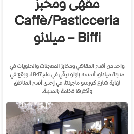
مقهى ومخبز
Caffè/Pasticceria
Biffi – ميلانو
واحد من أقدم المقاهي ومخابز المعجنات والحلويات في
مدينة ميلانو، أسسه باولو بيفّي في عام 1847، ويقع في
نهاية شارع كورسو ماجينتا، في إحدى أقدم المناطق
وأكثرها فخامة بالمدينة.