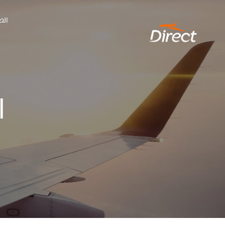
Ski
الص
t
conten
ا