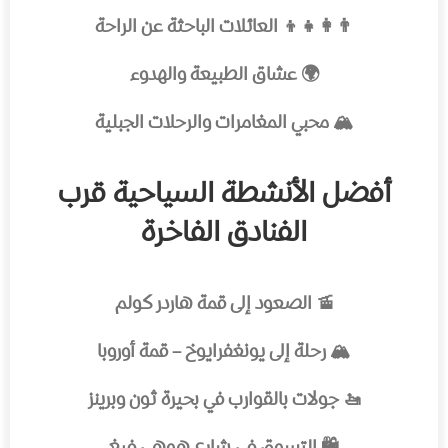
👨‍👩‍👧‍👦 العائلات الباحثة عن الراحة
🌍 عشاق الطبيعة والهدوء
🏔️ محبي المغامرات والرحلات الجبلية
أفضل الأنشطة السياحية قرب
الفنادق الفاخرة
🚡 الصعود إلى قمة هاردر كولم
🏔️ رحلة إلى يونغفرايوخ – قمة أوروبا
🚤 جولات بالقوارب في بحيرة ثون وبرينز