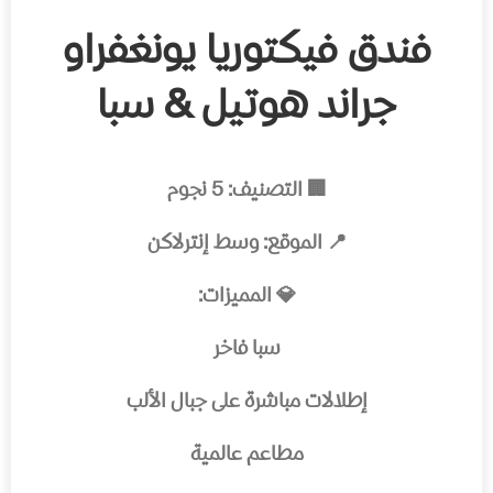
فندق فيكتوريا يونغفراو
جراند هوتيل & سبا
🏢 التصنيف: 5 نجوم
📍 الموقع: وسط إنترلاكن
💎 المميزات:
سبا فاخر
إطلالات مباشرة على جبال الألب
مطاعم عالمية