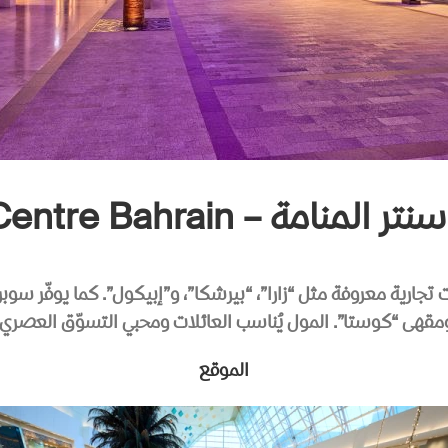
منامة – City Centre Bahrain
 تجارية معروفة مثل “زارا”، “بيرشكا”، و”إبيكول”. كما يوفّر سو
مقهى “كوستا”. المول يُناسب العائلات ومحبي التسوّق العصري.
الموقع