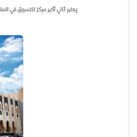
يعتبر ثاني أكبر مركز للتسوق في المنامة، ويستقطب نحو 25 ألف زائر يوميًا. يضم محلات