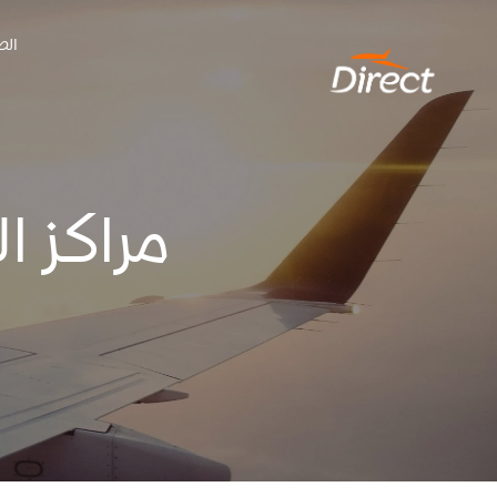
Ski
الص
t
conten
مراكز ا