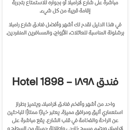
مباشرة على شارع لارامبلا أو بجواره للاستمتاع بتجربة
إقامة قريبة من كل شيء.
في هذا الدليل نقدم لك أشهر وأفضل فنادق شارع رامبلا
برشلونة المناسبة للعائلات، الأزواج، والمسافرين المنفردين.
فندق ١٨٩٨ – Hotel 1898
واحد من أشهر وأفخم فنادق لارامبلا، ويتميز بطراز
استعماري أنيق ومرافق مميزة. يعتبر خيارًا ممتازًا للباحثين
عن الراحة والفخامة في قلب الشارع. يقع مباشرة على
لارامبلا، ويضم مسبح خارجي وإطلالة جميلة من السطح و